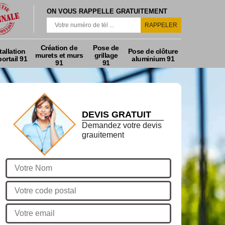
ON VOUS RAPPELLE GRATUITEMENT
Création de
Pose de
tallation
Pose de clôture
murets et murs
grillage
ortail 91
aluminium 91
91
91
DEVIS GRATUIT
Demandez votre devis
grauitement