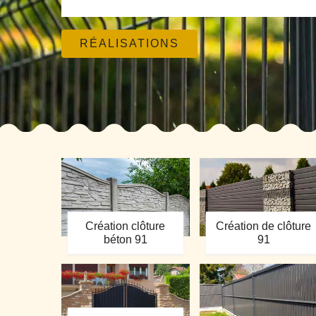
RÉALISATIONS
Création clôture
Création de clôture
béton 91
91