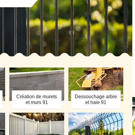
Création de murets
Dessouchage arbre
et murs 91
et haie 91