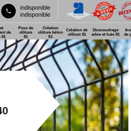
indisponible
indisponible
et
Pose de
Création
Création de
Dessouchage
Ins
nt de
clôture
clôture béton
clôture 91
arbre et haie 91
de p
e 91
91
91
40