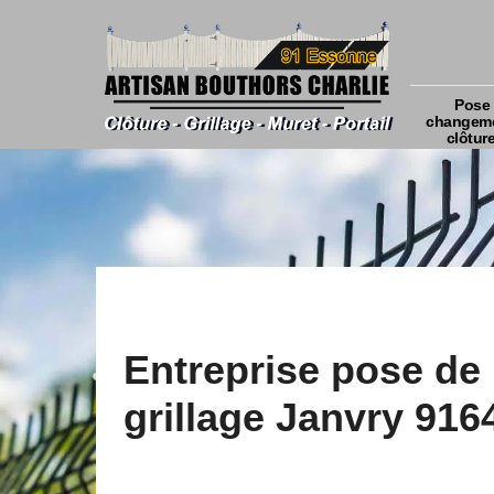
Pose 
changeme
clôtur
Entreprise pose de
grillage Janvry 916