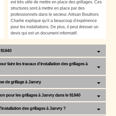
est très utile de mettre en place des grillages. Ces
structures sont à mettre en place par des
professionnels dans le secteur. Artisan Bouthors
Charlie explique qu'il a beaucoup d'expérience
pour les installations. De plus, il peut dresser un
devis qui est un document informatif.
e 91640
 faire les travaux d'installation des grillages à
se de grillage à Janvry
tion pour les grillages à Janvry dans le 91640
installation des grillages à Janvry ?