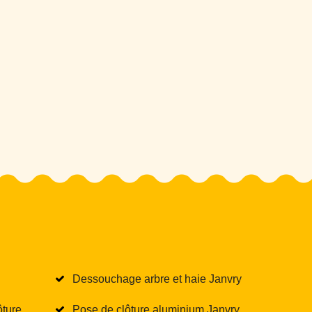
Dessouchage arbre et haie Janvry
ôture
Pose de clôture aluminium Janvry