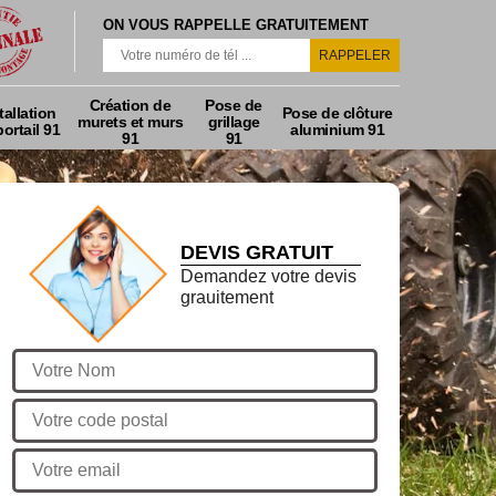
ON VOUS RAPPELLE GRATUITEMENT
Création de
Pose de
tallation
Pose de clôture
murets et murs
grillage
ortail 91
aluminium 91
91
91
DEVIS GRATUIT
Demandez votre devis
grauitement