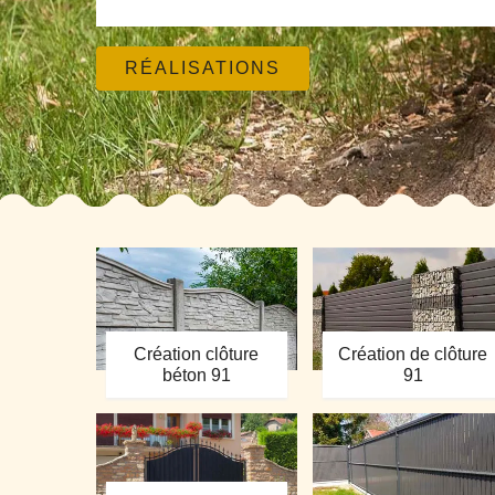
RÉALISATIONS
Création clôture
Création de clôture
béton 91
91