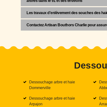
arbres dans le 91 et ses environs
Les travaux d'enlèvement des souches des haie
Contactez Artisan Bouthors Charlie pour assur
Dessou
Dessouchage arbre et haie
Dess
Dommerville
Abbe
Dessouchage arbre et haie
Dess
Arpajon
Arra