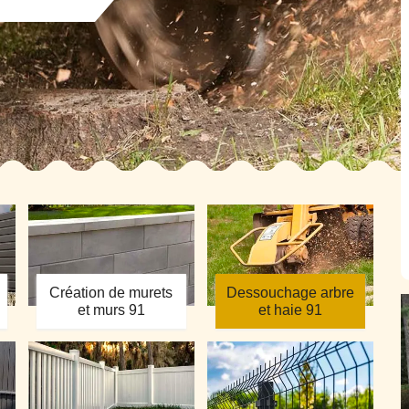
Création de murets
Dessouchage arbre
et murs 91
et haie 91