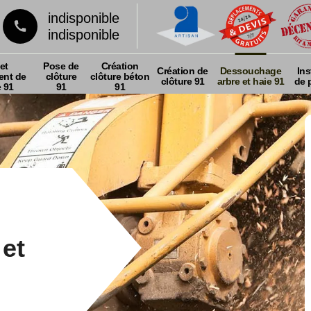
indisponible
indisponible
et
Pose de
Création
Création de
Dessouchage
Ins
nt de
clôture
clôture béton
clôture 91
arbre et haie 91
de p
e 91
91
91
et