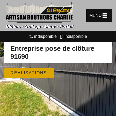
MENU
indisponible
indisponible
Entreprise pose de clôture
91690
RÉALISATIONS