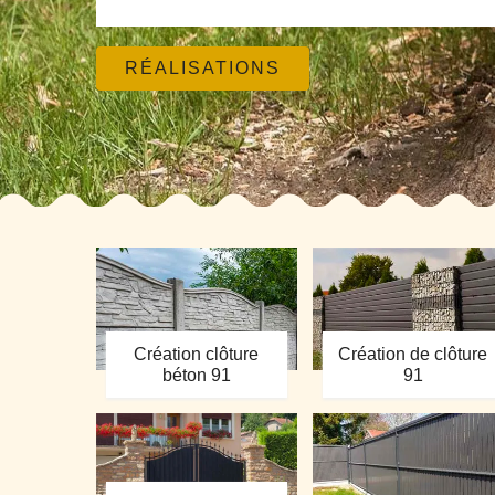
RÉALISATIONS
Création clôture
Création de clôture
béton 91
91