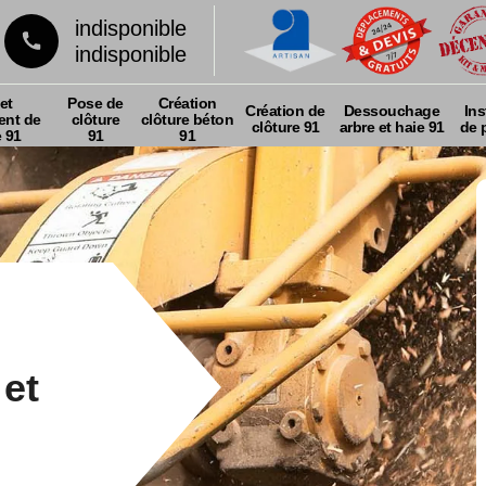
indisponible
indisponible
et
Pose de
Création
Création de
Dessouchage
Ins
nt de
clôture
clôture béton
clôture 91
arbre et haie 91
de p
e 91
91
91
et