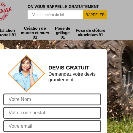
ON VOUS RAPPELLE GRATUITEMENT
Création de
Pose de
tallation
Pose de clôture
murets et murs
grillage
ortail 91
aluminium 91
91
91
DEVIS GRATUIT
Demandez votre devis
grauitement