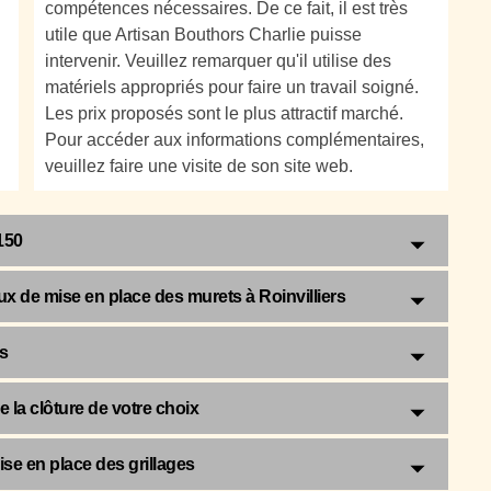
compétences nécessaires. De ce fait, il est très
utile que Artisan Bouthors Charlie puisse
intervenir. Veuillez remarquer qu'il utilise des
matériels appropriés pour faire un travail soigné.
Les prix proposés sont le plus attractif marché.
Pour accéder aux informations complémentaires,
veuillez faire une visite de son site web.
150
ux de mise en place des murets à Roinvilliers
s
e la clôture de votre choix
ise en place des grillages