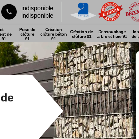
indisponible
indisponible
et
Pose de
Création
Création de
Dessouchage
Ins
nt de
clôture
clôture béton
clôture 91
arbre et haie 91
de p
e 91
91
91
 de