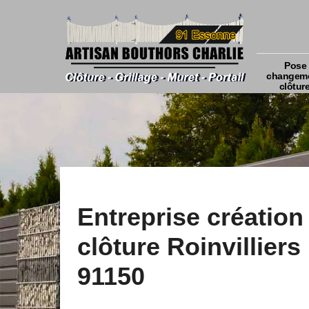
Pose 
changeme
clôtur
Entreprise création
clôture Roinvilliers
91150