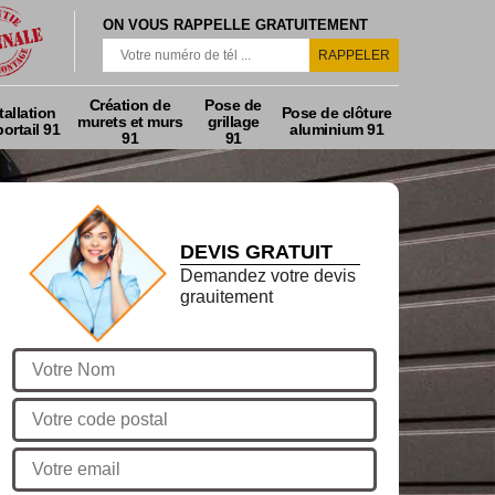
ON VOUS RAPPELLE GRATUITEMENT
Création de
Pose de
tallation
Pose de clôture
murets et murs
grillage
ortail 91
aluminium 91
91
91
DEVIS GRATUIT
Demandez votre devis
grauitement