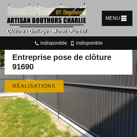
MENU
indisponible
indisponible
Entreprise pose de clôture
91690
RÉALISATIONS