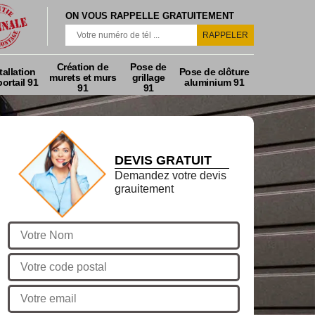
ON VOUS RAPPELLE GRATUITEMENT
Création de
Pose de
tallation
Pose de clôture
murets et murs
grillage
ortail 91
aluminium 91
91
91
DEVIS GRATUIT
Demandez votre devis
grauitement