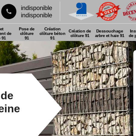
indisponible
indisponible
et
Pose de
Création
Création de
Dessouchage
Ins
nt de
clôture
clôture béton
clôture 91
arbre et haie 91
de p
e 91
91
91
 de
eine