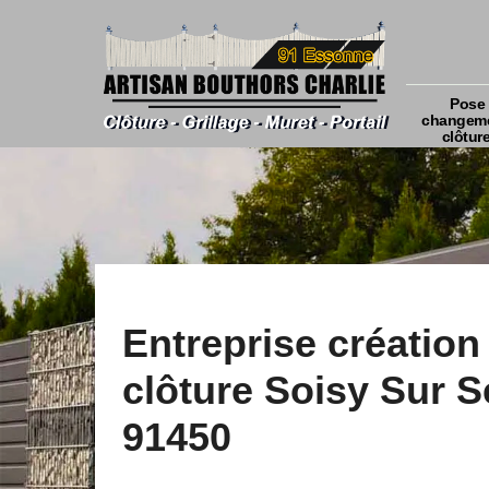
Pose 
changeme
clôtur
Entreprise création
clôture Soisy Sur S
91450